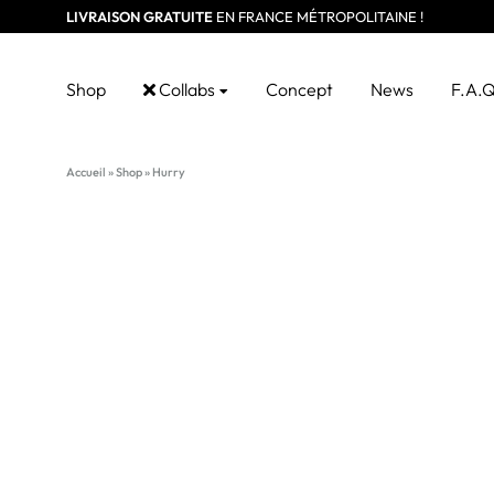
LIVRAISON GRATUITE
EN FRANCE MÉTROPOLITAINE !
Shop
Collabs
Concept
News
F.A.
Accueil
»
Shop
»
Hurry