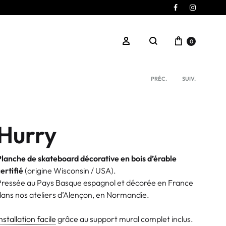
Élément
Élément
de
de
menu
menu
0
PRÉC.
SUIV.
Hurry
Planche de skateboard décorative en bois d’érable
ertifié
(origine Wisconsin / USA).
Pressée au Pays Basque espagnol et décorée en France
dans nos ateliers d’Alençon, en Normandie.
nstallation facile
grâce au support mural complet inclus.