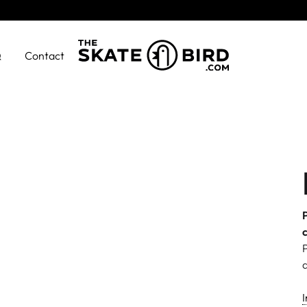
Q
Contact
The
de
Skate
l'art
Bird
sur
la
planche
!
c
I