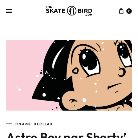
0
ON AIME !
,
X COLLAB
Astro Boy par Shorty’